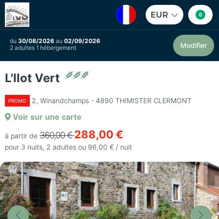
EUR
0
du
30/08/2026
au
02/09/2026
Modifier
2 adultes 1 hébergement
L'Ilot Vert
2, Winandchamps - 4890 THIMISTER CLERMONT
PROMO
Voir sur une carte
288,00 €
360,00 €
à partir de
pour 3 nuits, 2 adultes ou 96,00 € / nuit