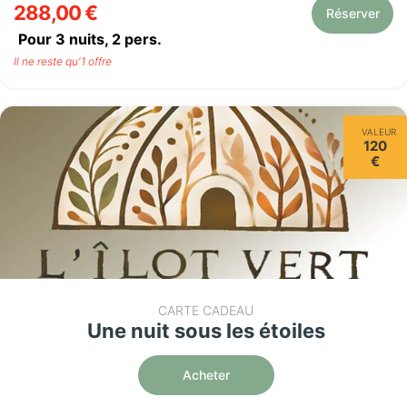
288,00 €
Réserver
Pour 3 nuits,
2
pers.
Il ne reste qu'1 offre
VALEUR
120
€
CARTE CADEAU
Une nuit sous les étoiles
Acheter