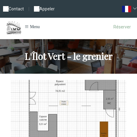
Contact
|
Appeler
Réserver
Menu
L'Îlot Vert - le grenier