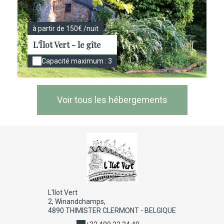
à partir de 150€ /nuit
L'Îlot Vert - le gîte
Capacité maximum : 3
Voir tous les hébergements
L'Ilot Vert
2, Winandchamps,
4890 THIMISTER CLERMONT - BELGIQUE