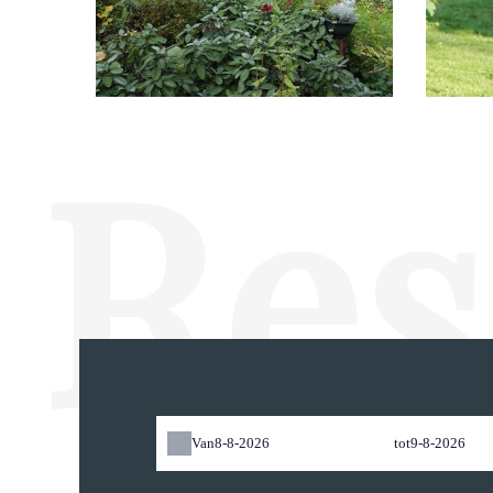
Res
Van
tot