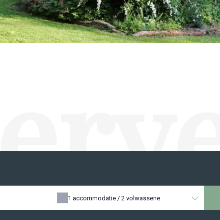
erv
1
accommodatie /
2
volwassene