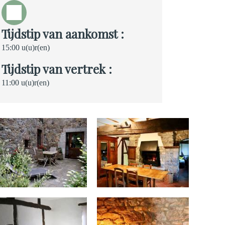
Tijdstip van aankomst :
15:00 u(u)r(en)
Tijdstip van vertrek :
11:00 u(u)r(en)