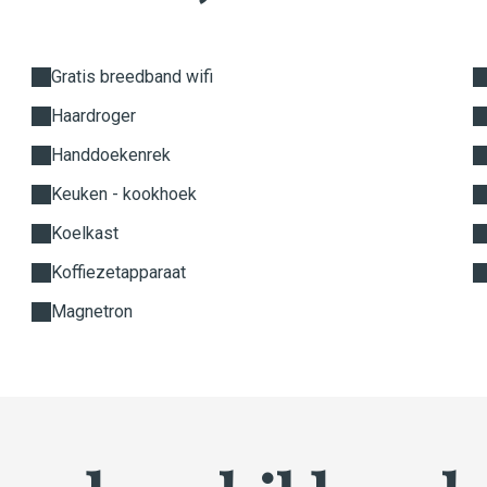
Gratis breedband wifi
Haardroger
Handdoekenrek
Keuken - kookhoek
Koelkast
Koffiezetapparaat
Magnetron