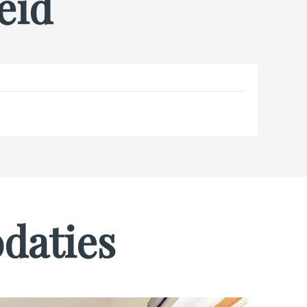
eid
daties