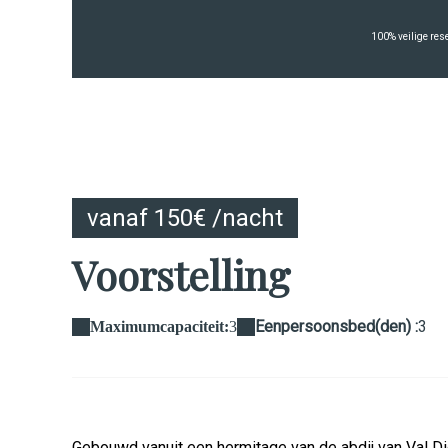
100% veilige res
vanaf 150€ /nacht
Voorstelling
Eenpersoonsbed(den) :
3
Maximumcapaciteit:
3
Gebouwd vanuit een hermitage van de abdij van Val Di