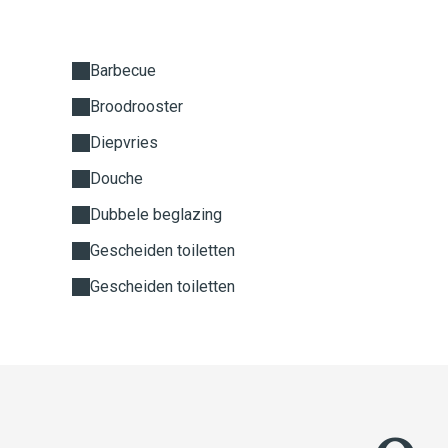
Barbecue
Broodrooster
Diepvries
Douche
Dubbele beglazing
Gescheiden toiletten
Gescheiden toiletten