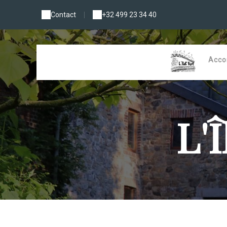
Contact
|
+32 499 23 34 40
Acc
L'Î