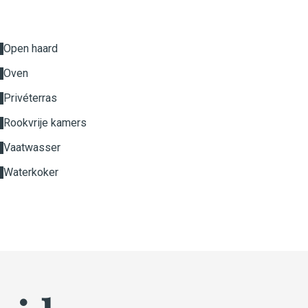
Open haard
Oven
Privéterras
Rookvrije kamers
Vaatwasser
Waterkoker