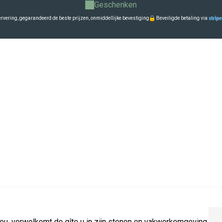
Geschenken
ervering, gegarandeerd de beste prijzen, onmiddellijke bevestiging
Beveiligde betaling via
eu, verwelkomt de gîte u in zijn stenen en vakwerkomgeving.